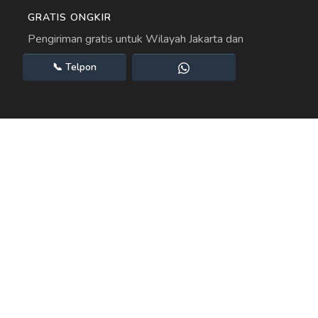
GRATIS ONGKIR
Pengiriman gratis untuk Wilayah Jakarta dan
Sekitarnya.
📞
Telpon
SETANGKAI BUNGA MAWAR
Gratis Setangkai bunga mawar merah untuk setiap
pemesanan. Berikan pada orang yang Anda sayangi.
PEMBAYARAN MUDAH