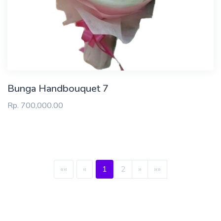
Bunga Handbouquet 7
Rp. 700,000.00
««
«
1
2
»
»»