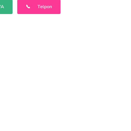
WA
📞
Telpon