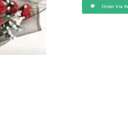
💬
Order Via 