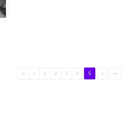
««
«
1
2
3
4
5
»
»»