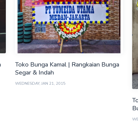
n
Toko Bunga Kamal | Rangkaian Bunga
Segar & Indah
WEDNESDAY, JAN 21, 2015
T
B
WE