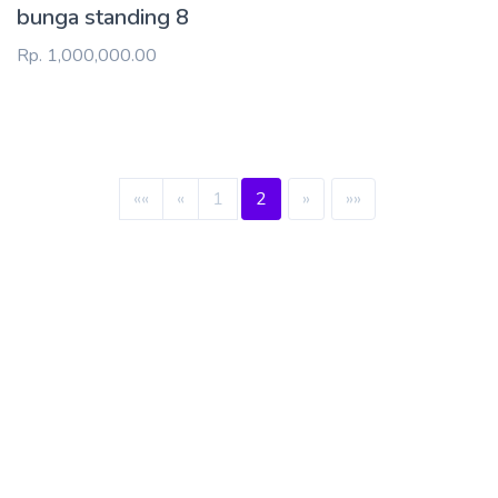
bunga standing 8
Rp. 1,000,000.00
««
«
1
2
»
»»