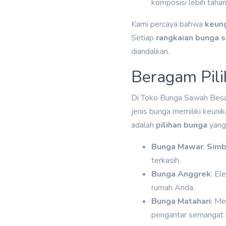
komposisi lebih tahan
Kami percaya bahwa
keun
Setiap
rangkaian bunga 
diandalkan.
Beragam Pili
Di Toko Bunga Sawah Besa
jenis bunga memiliki keuni
adalah
pilihan bunga
yang 
Bunga Mawar
:
Simb
terkasih.
Bunga Anggrek
: El
rumah Anda.
Bunga Matahari
: Me
pengantar semangat 