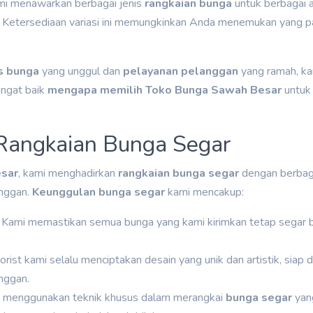
mi menawarkan berbagai jenis
rangkaian bunga
untuk berbagai a
. Ketersediaan variasi ini memungkinkan Anda menemukan yang p
s bunga
yang unggul dan
pelayanan pelanggan
yang ramah, ka
ngat baik
mengapa memilih Toko Bunga Sawah Besar
untuk 
Rangkaian Bunga Segar
sar
, kami menghadirkan
rangkaian bunga segar
dengan berbag
nggan.
Keunggulan bunga segar
kami mencakup:
: Kami memastikan semua bunga yang kami kirimkan tetap segar
florist kami selalu menciptakan desain yang unik dan artistik, siap
nggan.
i menggunakan teknik khusus dalam merangkai
bunga segar
yan