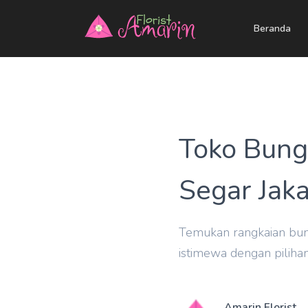
Beranda
Toko Bung
Segar Jaka
Temukan rangkaian bun
istimewa dengan piliha
Amarin Florist