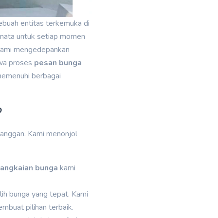
sebuah entitas terkemuka di
mata untuk setiap momen
, kami mengedepankan
hwa proses
pesan bunga
memenuhi berbagai
?
elanggan. Kami menonjol
rangkaian bunga
kami
ih bunga yang tepat. Kami
buat pilihan terbaik.