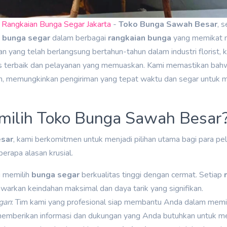
Rangkaian Bunga Segar Jakarta
-
Toko Bunga Sawah Besar
, 
n
bunga segar
dalam berbagai
rangkaian bunga
yang memikat 
n yang telah berlangsung bertahun-tahun dalam industri florist
as terbaik dan pelayanan yang memuaskan. Kami memastikan ba
h, memungkinkan pengiriman yang tepat waktu dan segar untuk 
ilih Toko Bunga Sawah Besar
sar
, kami berkomitmen untuk menjadi pilihan utama bagi para p
berapa alasan krusial.
i memilih
bunga segar
berkualitas tinggi dengan cermat. Setiap
warkan keindahan maksimal dan daya tarik yang signifikan.
gan
: Tim kami yang profesional siap membantu Anda dalam memil
mberikan informasi dan dukungan yang Anda butuhkan untuk mem