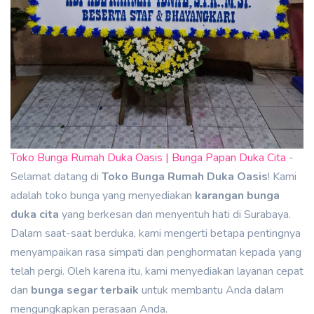
Toko Bunga Rumah Duka Oasis | Bunga Papan Duka Cita
-
Selamat datang di
Toko Bunga Rumah Duka Oasis
! Kami
adalah toko bunga yang menyediakan
karangan bunga
duka cita
yang berkesan dan menyentuh hati di Surabaya.
Dalam saat-saat berduka, kami mengerti betapa pentingnya
menyampaikan rasa simpati dan penghormatan kepada yang
telah pergi. Oleh karena itu, kami menyediakan layanan cepat
dan
bunga segar terbaik
untuk membantu Anda dalam
mengungkapkan perasaan Anda.