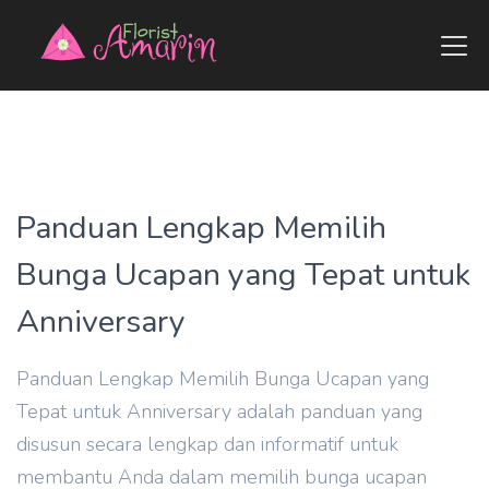
Panduan Lengkap Memilih
Bunga Ucapan yang Tepat untuk
Anniversary
Panduan Lengkap Memilih Bunga Ucapan yang
Tepat untuk Anniversary adalah panduan yang
disusun secara lengkap dan informatif untuk
membantu Anda dalam memilih bunga ucapan