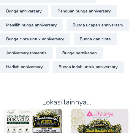
Bunga anniversary
Panduan bunga anniversary
Memilih bunga anniversary
Bunga ucapan anniversary
Bunga cinta untuk anniversary
Bunga dan cinta
Anniversary romantis
Bunga pernikahan
Hadiah anniversary
Bunga indah untuk anniversary
Lokasi lainnya...