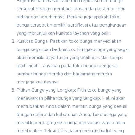
Reputasi dan Ulasan: Cari tahu reputasi toko bunga
tersebut dengan membaca ulasan dan testimoni dari
pelanggan sebelumnya. Periksa juga apakah toko
bunga tersebut memiliki sertifikasi atau penghargaan
yang menunjukkan kualitas layanan yang baik.
Kualitas Bunga: Pastikan toko bunga menyediakan
bunga segar dan berkualitas. Bunga-bunga yang segar
akan memiliki daya tahan yang lebih baik dan tampil
lebih indah. Tanyakan pada toko bunga mengenai
sumber bunga mereka dan bagaimana mereka
menjaga kualitasnya.
Pilihan Bunga yang Lengkap: Pilih toko bunga yang
menawarkan pilihan bunga yang lengkap. Hal ini akan
memudahkan Anda dalam memilih bunga yang sesuai
dengan selera dan kebutuhan Anda. Toko bunga yang
memiliki berbagai jenis bunga dan variasi warna akan
memberikan fleksibilitas dalam memilih hadiah yang