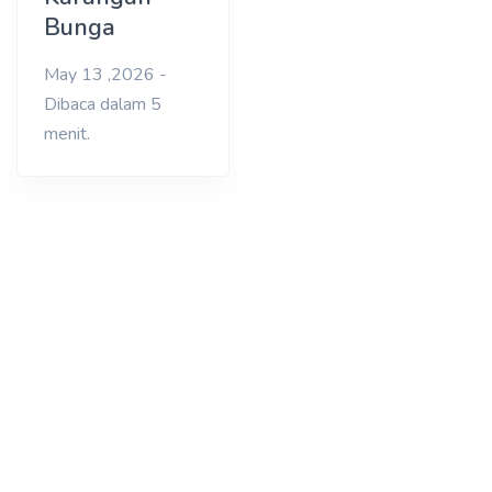
Bunga
May 13 ,2026 -
Dibaca dalam 5
menit.