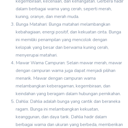
kegembiraan, keceriaan, dan kehangatan. Gerbera hadir
dalam berbagai warna yang cerah, seperti merah,
kuning, oranye, dan merah muda.
Bunga Matahari: Bunga matahari melambangkan
kebahagiaan, energi positif, dan kekuatan cinta. Bunga
ini memiliki penampilan yang mencolok dengan
kelopak yang besar dan berwarna kuning cerah,
menyerupai matahari.
Mawar Warna Campuran: Selain mawar merah, mawar
dengan campuran warna juga dapat menjadi pilihan
menarik. Mawar dengan campuran warna
melambangkan keberagaman, kegembiraan, dan
keindahan yang beragam dalam hubungan pernikahan.
Dahlia: Dahlia adalah bunga yang cantik dan beraneka
ragam. Bunga ini melambangkan kekuatan,
keanggunan, dan daya tarik. Dahlia hadir dalam
berbagai warna dan ukuran yang berbeda, memberikan