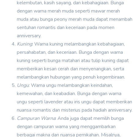
kelembutan, kasih sayang, dan kebahagiaan. Bunga
dengan warna merah muda seperti mawar merah
muda atau bunga peony merah muda dapat menambah
sentuhan romantis dan keceriaan pada momen
anniversary.
Kuning
: Warna kuning melambangkan kebahagiaan,
persahabatan, dan keceriaan. Bunga dengan warna
kuning seperti bunga matahari atau tulip kuning dapat
memberikan kesan cerah dan menyenangkan, serta
melambangkan hubungan yang penuh kegembiraan.
Ungu
: Warna ungu melambangkan keindahan,
kemewahan, dan keabadian. Bunga dengan warna
ungu seperti lavender atau iris ungu dapat memberikan
nuansa romantis dan misterius pada hadiah anniversary.
Campuran Warna
: Anda juga dapat memilih bunga
dengan campuran warna yang menggambarkan
berbagai makna dan nuansa pernikahan. Misalnya,