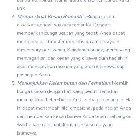
bunga, kombinasi warna, atau aransemen bunga yang
unik.
Memperkuat Kesan Romantis
: Bunga selalu
dikaitkan dengan suasana romantis. Dengan
memberikan bunga ucapan yang tepat, Anda dapat
memperkuat atmosfer romantis dalam perayaan
anniversary pernikahan. Keindahan bunga, aroma yang
menyegarkan, dan kesan yang dibawa oleh hadiah ini
akan menciptakan momen yang lebih istimewa bagi
pasangan Anda.
Menunjukkan Kelembutan dan Perhatian
: Memilih
bunga ucapan dengan hati yang penuh perhatian
menunjukkan kelembutan Anda sebagai pasangan. Hal
ini dapat menambah nilai emosional pada hadiah Anda
dan memberikan kesan bahwa Anda telah meluangkan
waktu dan usaha untuk memilih sesuatu yang
istimewa.