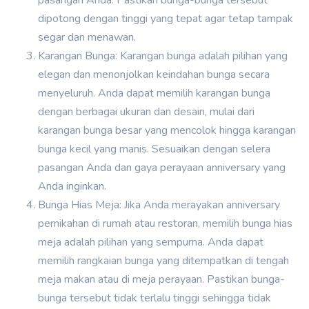
pasangan Anda. Pastikan bunga-bunga tersebut
dipotong dengan tinggi yang tepat agar tetap tampak
segar dan menawan.
Karangan Bunga: Karangan bunga adalah pilihan yang
elegan dan menonjolkan keindahan bunga secara
menyeluruh. Anda dapat memilih karangan bunga
dengan berbagai ukuran dan desain, mulai dari
karangan bunga besar yang mencolok hingga karangan
bunga kecil yang manis. Sesuaikan dengan selera
pasangan Anda dan gaya perayaan anniversary yang
Anda inginkan.
Bunga Hias Meja: Jika Anda merayakan anniversary
pernikahan di rumah atau restoran, memilih bunga hias
meja adalah pilihan yang sempurna. Anda dapat
memilih rangkaian bunga yang ditempatkan di tengah
meja makan atau di meja perayaan. Pastikan bunga-
bunga tersebut tidak terlalu tinggi sehingga tidak