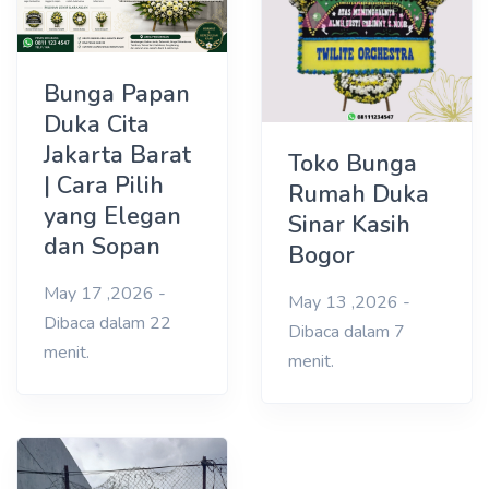
Bunga Papan
Duka Cita
Jakarta Barat
Toko Bunga
| Cara Pilih
Rumah Duka
yang Elegan
Sinar Kasih
dan Sopan
Bogor
May 17 ,2026 -
May 13 ,2026 -
Dibaca dalam 22
Dibaca dalam 7
menit.
menit.