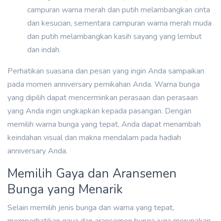
campuran warna merah dan putih melambangkan cinta
dan kesucian, sementara campuran warna merah muda
dan putih melambangkan kasih sayang yang lembut
dan indah.
Perhatikan suasana dan pesan yang ingin Anda sampaikan
pada momen anniversary pernikahan Anda. Warna bunga
yang dipilih dapat mencerminkan perasaan dan perasaan
yang Anda ingin ungkapkan kepada pasangan. Dengan
memilih warna bunga yang tepat, Anda dapat menambah
keindahan visual dan makna mendalam pada hadiah
anniversary Anda.
Memilih Gaya dan Aransemen
Bunga yang Menarik
Selain memilih jenis bunga dan warna yang tepat,