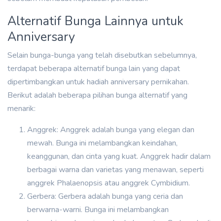
Alternatif Bunga Lainnya untuk
Anniversary
Selain bunga-bunga yang telah disebutkan sebelumnya,
terdapat beberapa alternatif bunga lain yang dapat
dipertimbangkan untuk hadiah anniversary pernikahan.
Berikut adalah beberapa pilihan bunga alternatif yang
menarik:
Anggrek: Anggrek adalah bunga yang elegan dan
mewah. Bunga ini melambangkan keindahan,
keanggunan, dan cinta yang kuat. Anggrek hadir dalam
berbagai warna dan varietas yang menawan, seperti
anggrek Phalaenopsis atau anggrek Cymbidium.
Gerbera: Gerbera adalah bunga yang ceria dan
berwarna-warni. Bunga ini melambangkan