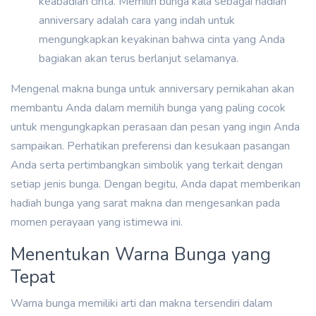
keabadian cinta. Memilih bunga kala sebagai hadiah
anniversary adalah cara yang indah untuk
mengungkapkan keyakinan bahwa cinta yang Anda
bagiakan akan terus berlanjut selamanya.
Mengenal makna bunga untuk anniversary pernikahan akan
membantu Anda dalam memilih bunga yang paling cocok
untuk mengungkapkan perasaan dan pesan yang ingin Anda
sampaikan. Perhatikan preferensi dan kesukaan pasangan
Anda serta pertimbangkan simbolik yang terkait dengan
setiap jenis bunga. Dengan begitu, Anda dapat memberikan
hadiah bunga yang sarat makna dan mengesankan pada
momen perayaan yang istimewa ini.
Menentukan Warna Bunga yang
Tepat
Warna bunga memiliki arti dan makna tersendiri dalam