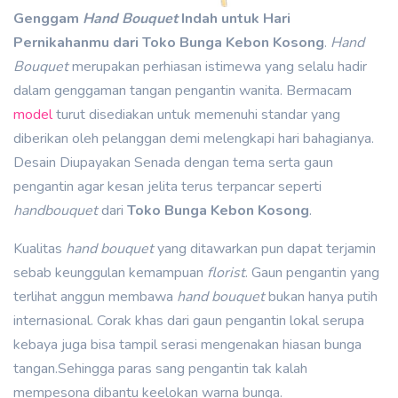
Genggam
Hand Bouquet
Indah untuk Hari
Pernikahanmu dari Toko Bunga Kebon Kosong
.
Hand
Bouquet
merupakan perhiasan istimewa yang selalu hadir
dalam genggaman tangan pengantin wanita. Bermacam
model
turut disediakan untuk memenuhi standar yang
diberikan oleh pelanggan demi melengkapi hari bahagianya.
Desain Diupayakan Senada dengan tema serta gaun
pengantin agar kesan jelita terus terpancar seperti
handbouquet
dari
Toko Bunga Kebon Kosong
.
Kualitas
hand bouquet
yang ditawarkan pun dapat terjamin
sebab keunggulan kemampuan
florist
. Gaun pengantin yang
terlihat anggun membawa
hand bouquet
bukan hanya putih
internasional. Corak khas dari gaun pengantin lokal serupa
kebaya juga bisa tampil serasi mengenakan hiasan bunga
tangan.Sehingga paras sang pengantin tak kalah
mempesona dibantu keelokan warna bunga.